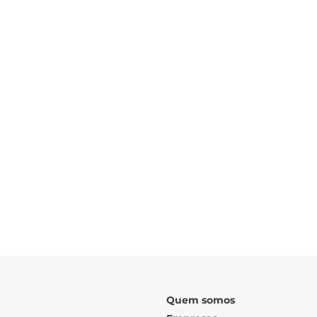
TIPOLOGIAS:
Nº DE FRAÇÕES:
30
PISOS:
ÁREA TOTAL DE CONSTRUÇÃO:
ARQUITETO:
Urbarch
Rua de Timor, 105, 115, 125 e 135, Fânze
Quem somos