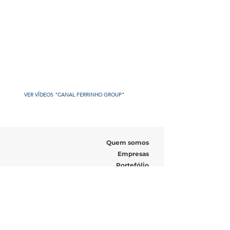
VER VÍDEOS "CANAL FERRINHO GROUP"
Quem somos
Empresas
Portefólio
Recrutamento
Noticias
Fale connosco
Endereço