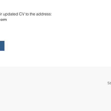
eir updated CV to the address:
.com
St