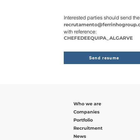
Interested parties should send th
recrutamento@ferrinhogroup
​with reference:
CHEFEDEEQUIPA_ALGARVE
Send resume
Who we are
Companies
Portfolio
Recruitment
News