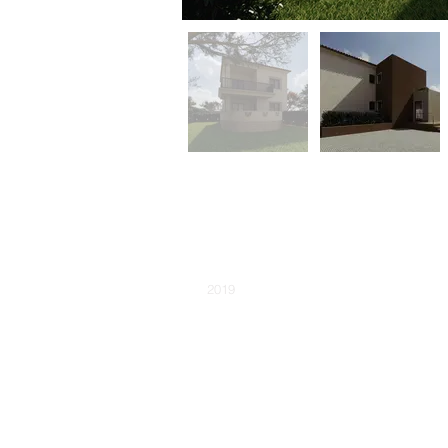
NAME:
Villa Vittória
YEAR THE WORK STARTED:
2019
PROJECT PHASE:
Under construction
AVAILABILITY:
Em comercialização
TIPO DE CONSTRUÇÃO:
TYPE:
Housing