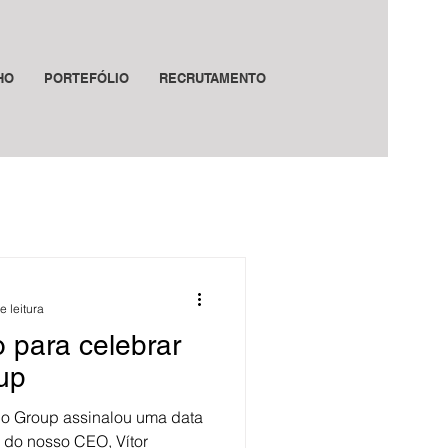
HO
PORTEFÓLIO
RECRUTAMENTO
e leitura
 para celebrar
up
ho Group assinalou uma data
o do nosso CEO, Vítor